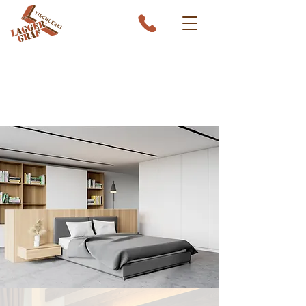
SCHLAFZIMMER
Von Ihrem Tischler aus Trebesing/
Bezirk Spittal an der Drau