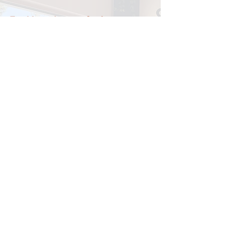
Tischlerei Lagger-Graf
Radl 39
9852 Trebesing
Bezirk Spittal an der Drau
Tel:
+43 4732 23 54
Mobil:
+43 650 40 00 566
E-Mail:
office@lagger-graf.at
Öffnungszeiten
MO - DO:
07:00 – 16:30
FR:
07:00 - 12:00
DSGVO
Impressum
© 2024 Tischlerei Lagger-Graf